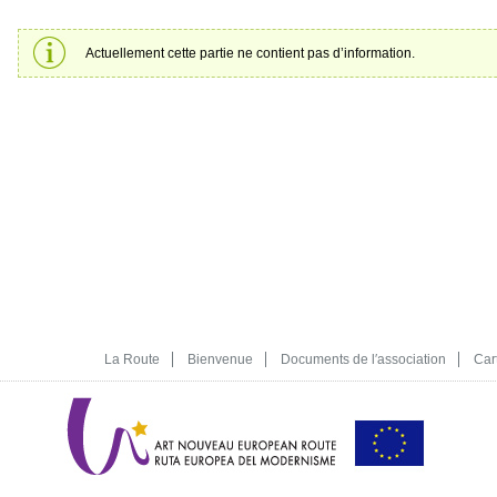
Actuellement cette partie ne contient pas d’information.
La Route
Bienvenue
Documents de l′association
Car