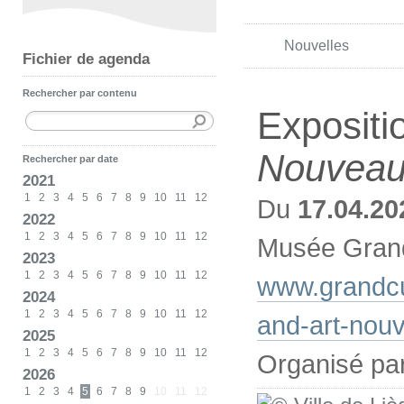
Nouvelles
Fichier de agenda
Rechercher par contenu
Expositi
Nouvea
Rechercher par date
2021
1
2
3
4
5
6
7
8
9
10
11
12
Du
17.04.20
2022
1
2
3
4
5
6
7
8
9
10
11
12
Musée Grand
2023
1
2
3
4
5
6
7
8
9
10
11
12
www.grandcu
2024
1
2
3
4
5
6
7
8
9
10
11
12
and-art-nou
2025
1
2
3
4
5
6
7
8
9
10
11
12
Organisé pa
2026
1
2
3
4
5
6
7
8
9
10
11
12