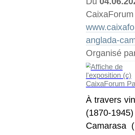
Du
04.06.20
CaixaForum
www.caixafo
anglada-ca
Organisé pa
À travers vi
(1870-194
Camarasa (1