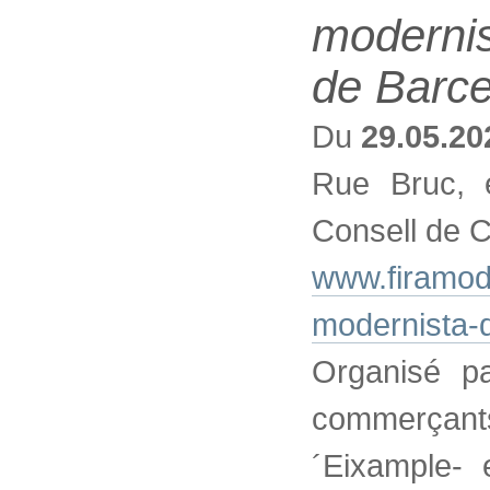
modernis
de Barc
Du
29.05.20
Rue Bruc, e
Consell de C
www.firamode
modernista-d
Organisé p
commerçants 
´Eixample- e