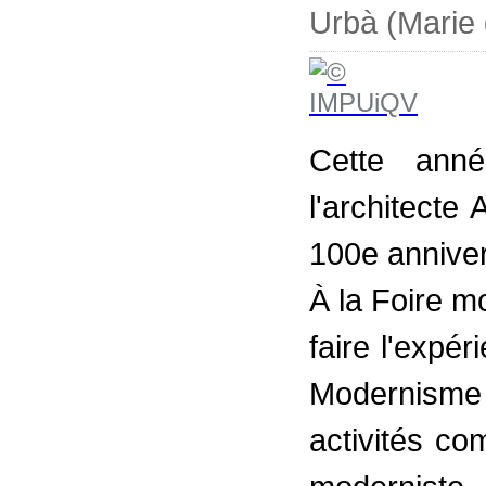
Urbà (Marie
Cette ann
l'architect
100e anniver
À la Foire 
faire l'expér
Modernisme 
activités co