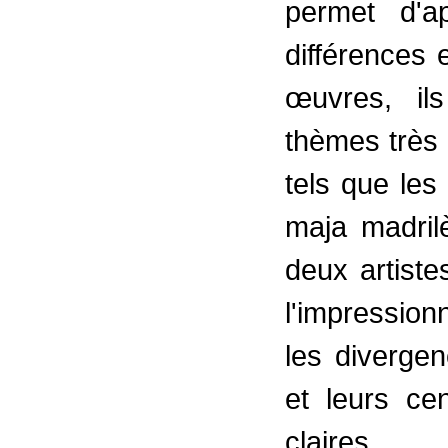
permet d'a
différences 
œuvres, il
thèmes très 
tels que les
maja madril
deux artiste
l'impressio
les diverge
et leurs cen
claires.