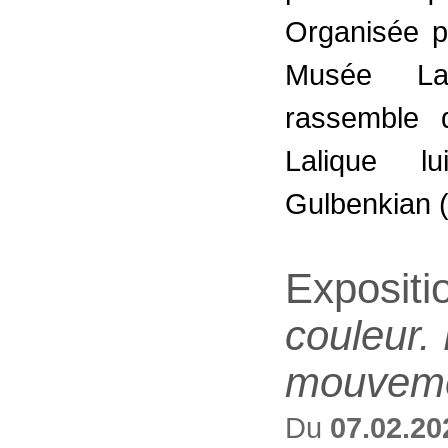
Organisée p
Musée Lal
rassemble 
Lalique l
Gulbenkian (
Expositi
couleur.
mouveme
Du
07.02.20